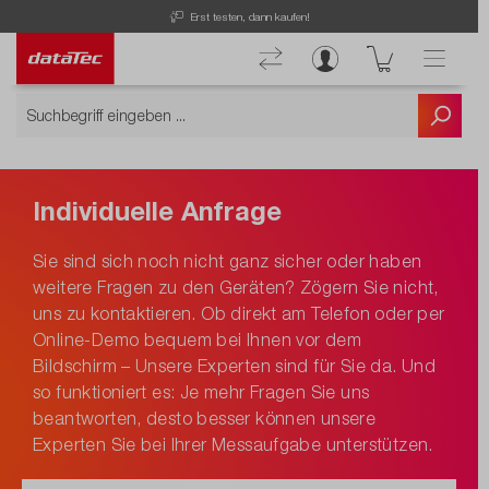
Erst testen, dann kaufen!
Individuelle Anfrage
Sie sind sich noch nicht ganz sicher oder haben
weitere Fragen zu den Geräten? Zögern Sie nicht,
uns zu kontaktieren. Ob direkt am Telefon oder per
Online-Demo bequem bei Ihnen vor dem
Bildschirm – Unsere Experten sind für Sie da. Und
so funktioniert es: Je mehr Fragen Sie uns
beantworten, desto besser können unsere
Experten Sie bei Ihrer Messaufgabe unterstützen.