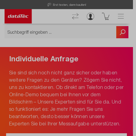
Erst testen, dann kaufen!
Individuelle Anfrage
Sie sind sich noch nicht ganz sicher oder haben
weitere Fragen zu den Geräten? Zögern Sie nicht,
uns zu kontaktieren. Ob direkt am Telefon oder per
Online-Demo bequem bei Ihnen vor dem
Bildschirm – Unsere Experten sind für Sie da. Und
so funktioniert es: Je mehr Fragen Sie uns
beantworten, desto besser können unsere
Experten Sie bei Ihrer Messaufgabe unterstützen.