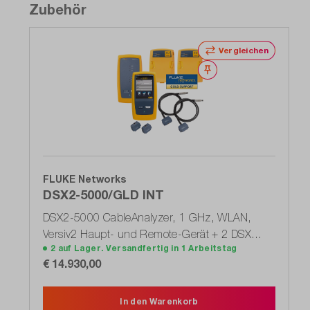
Zubehör
Vergleichen
Merken
FLUKE Networks
DSX2-5000/GLD INT
DSX2-5000 CableAnalyzer, 1 GHz, WLAN,
Versiv2 Haupt- und Remote-Gerät + 2 DSX
2 auf Lager. Versandfertig in 1 Arbeitstag
Kupfer-Module
€ 14.930,00
In den Warenkorb