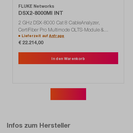
FLUKE Networks
DSX2-8000MI INT
2 GHz DSX-8000 Cat 8 CableAnalyzer,
CertiFiber Pro Multimode OLTS-Module &
Lieferzeit auf
Anfrage
Inspektionskamera: WLAN
€ 22.214,00
In den Warenkorb
Mehr zeigen
Infos zum Hersteller