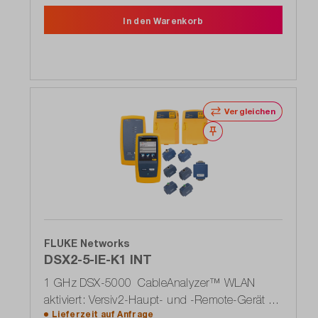
In den Warenkorb
Vergleichen
Merken
FLUKE Networks
DSX2-5-IE-K1 INT
1 GHz DSX-5000 CableAnalyzer™ WLAN
aktiviert: Versiv2-Haupt- und -Remote-Gerät +
Lieferzeit auf
Anfrage
(2) DSX Kupfer-