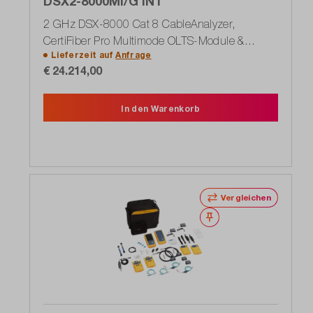
DSX2-8000MI/G INT
2 GHz DSX-8000 Cat 8 CableAnalyzer,
CertiFiber Pro Multimode OLTS-Module &
Lieferzeit auf
Anfrage
Inspektionskamera: WLAN
€ 24.214,00
In den Warenkorb
Vergleichen
Merken