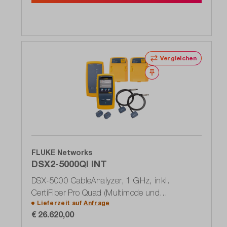
Vergleichen
Merken
FLUKE Networks
DSX2-5000QI INT
DSX-5000 CableAnalyzer, 1 GHz, inkl.
CertiFiber Pro Quad (Multimode und
Lieferzeit auf
Anfrage
Singlemode) OLTS-Module
€ 26.620,00