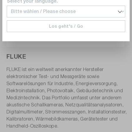
Select your language.
Los geht's / Go
FLUKE
FLUKE ist ein weltweit anerkannter Hersteller
elektronischer Test- und Messgeräte sowie
Softwarelösungen für Industrie, Energieversorgung,
Elektroinstallation, Photovoltaik, Gebäudetechnik und
Medizintechnik. Das Portfolio umfasst unter anderem
akustische Schallkameras, Netzqualitätsanalysatoren,
Digitalmultimeter, Strommesszangen, Installationstester,
Kalibratoren, Wärmebildkameras, Gerätetester und
Handheld-Oszilloskope.