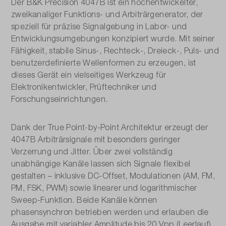
Der B&K Precision 4047B ist ein hochentwickelter,
USB
zweikanaliger Funktions- und Arbiträrgenerator, der
speziell für präzise Signalgebung in Labor- und
Signalformen:
Entwicklungsumgebungen konzipiert wurde. Mit seiner
Sinus, Rechteck, Dreieck, Puls, Arbiträr
Fähigkeit, stabile Sinus-, Rechteck-, Dreieck-, Puls- und
benutzerdefinierte Wellenformen zu erzeugen, ist
Sweep:
dieses Gerät ein vielseitiges Werkzeug für
Elektronikentwickler, Prüftechniker und
Linear und logarithmisch
Forschungseinrichtungen.
max. Frequenz Sinus (MikroHz):
20
Dank der True Point-by-Point Architektur erzeugt der
4047B Arbiträrsignale mit besonders geringer
min. Frequenz Sinus (MikroHz):
Verzerrung und Jitter. Über zwei vollständig
10000
unabhängige Kanäle lassen sich Signale flexibel
gestalten – inklusive DC-Offset, Modulationen (AM, FM,
PM, FSK, PWM) sowie linearer und logarithmischer
Sweep-Funktion. Beide Kanäle können
phasensynchron betrieben werden und erlauben die
Ausgabe mit variabler Amplitude bis 20 Vpp (Leerlauf).