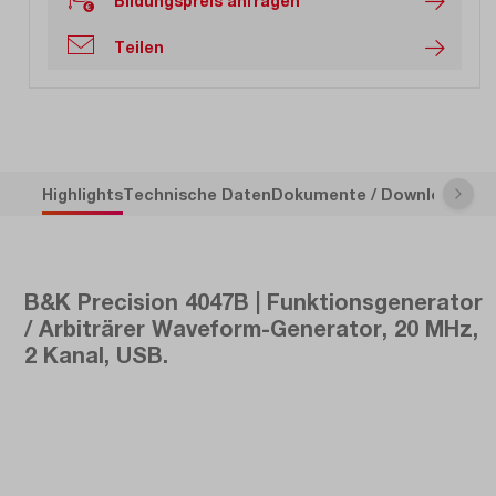
Bildungspreis anfragen
Teilen
Highlights
Technische Daten
Dokumente / Downloads
Be
B&K Precision 4047B | Funktionsgenerator
/ Arbiträrer Waveform-Generator, 20 MHz,
2 Kanal, USB.