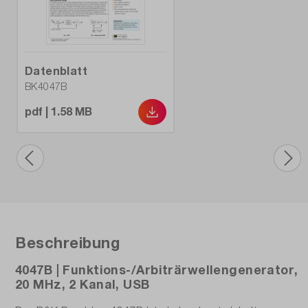
10 mHz - 20 MHz
Frequenzbereich Rechteck:
10 mHz - 20 MHz
Datenblatt
BK4047B
Garantie (Jahre):
pdf | 1.58 MB
3
Gewicht (kg):
3
Modell:
BK4047B
Beschreibung
Modulationsarten:
4047B | Funktions-/Arbiträrwellengenerator,
AM, FM, PM, FSK, PWM
20 MHz, 2 Kanal, USB
Schnittstellen: