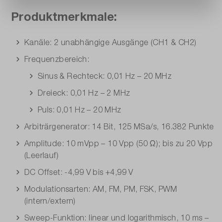
Produktmerkmale:
Kanäle: 2 unabhängige Ausgänge (CH1 & CH2)
Frequenzbereich:
Sinus & Rechteck: 0,01 Hz – 20 MHz
Dreieck: 0,01 Hz – 2 MHz
Puls: 0,01 Hz – 20 MHz
Arbiträrgenerator: 14 Bit, 125 MSa/s, 16.382 Punkte
Amplitude: 10 mVpp – 10 Vpp (50 Ω); bis zu 20 Vpp
(Leerlauf)
DC Offset: -4,99 V bis +4,99 V
Modulationsarten: AM, FM, PM, FSK, PWM
(intern/extern)
Sweep-Funktion: linear und logarithmisch, 10 ms –