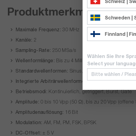
Schweiz | Sw
Produktmerkmale:
Schweden |
Maximale Frequenz:
30 MHz
Finnland | Fi
Kanäle:
2
Sampling-Rate:
250 MSa/s
Wählen Sie Ihre Spr
Wellenformlänge:
Bis zu 4 Millionen Punkte
Select your languag
Standardwellenformen:
Sinus, Rechteck, Dreieck/Ra
Integrierte Arbiträrwellenformen:
Sin(x)/x, exponentie
Betriebsmodi:
Kontinuierlich, getriggert, Burst, Gate
Amplitude:
0 bis 10 Vpp (50 Ω), bis zu 20 Vpp (offene
Amplitudenauflösung:
16 Bit
Modulation:
AM, FM, PM, FSK, BPSK
DC-Offset:
± 5 V