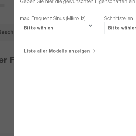
Geben Sie hier die gewünschten Eigenschaften ei
max. Frequenz Sinus (MikroHz)
Schnittstellen
Bitte wählen
Bitte wähle
Beschreibung
Zubehör
Liste aller Modelle anzeigen
er Funktionsgenerator, 30 MHz, 