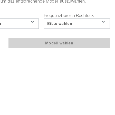
n um das entsprechende Modell auszuwählen.
In den Warenkorb
Frequenzbereich Rechteck
n
Bitte wählen
oder wählen Sie aus folgenden Optionen:
Angebotsanfrage stellen
Modell wählen
4078C Serie.
Downloads zum Produkt
Fragen zum Produkt
Bildungspreis anfragen
Teilen