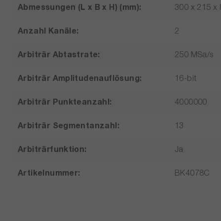
Abmessungen (L x B x H) (mm):
300 x 215 x 
Anzahl Kanäle:
2
Arbiträr Abtastrate:
250 MSa/s
Arbiträr Amplitudenauflösung:
16-bit
Arbiträr Punkteanzahl:
4000000
Arbiträr Segmentanzahl:
13
Arbiträrfunktion:
Ja
Artikelnummer:
BK4078C
Besonderheiten:
Überlastsch
Burst:
Ja