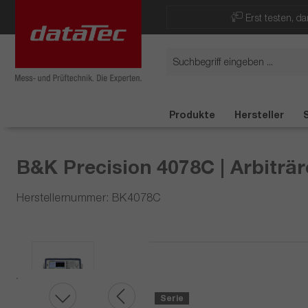
Now viewing Highlights section
Erst testen, d
Produkte
Hersteller
B&K Precision 4078C | Arbiträ
Herstellernummer: BK4078C
Serie