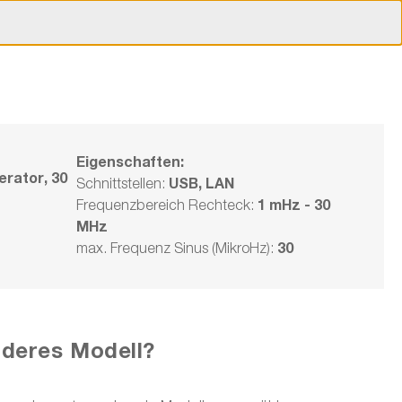
ert!
Unsere Veranstaltungen!
Karriere
Unternehmen
Österreich | Deutsch
89 49
Produkt-
Kunden-
Warenkorb
vergleich
konto
& Angebote
Eigenschaften:
erator, 30
USB, LAN
Schnittstellen:
1 mHz - 30
Frequenzbereich Rechteck:
4078C Serie
MHz
Kontakt
30
max. Frequenz Sinus (MikroHz):
Lieferzeit auf
Anfrage
€ 2.120,00
Fragen
zum Artikel
anderes Modell?
Beratung
Modell wählen
vor Ort