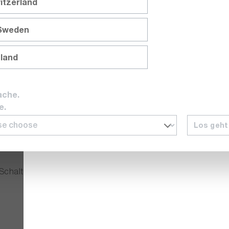
itzerland
 Sweden
nland
ache.
e.
mpe, Puls
Los geht
ll auf-/absteigend, Gauß, Lorentz, Haversine
 Schaltung)