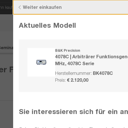
Weiter einkaufen
ann kaufen!
Kostenloser Versand ab 50 € Bestellw
Aktuelles Modell
Sie haben Fragen?
+43 720 / 51 
Seminare
Service
Kontakt
%SALE%
B&K Precision
4078C | Arbiträrer Funktionsgen
MHz, 4078C Serie
rer Funktionsgenerator, 30 MHz, 
BK4078C
Herstellernummer:
€ 2.120,00
Preis:
Vergleichen
Sie interessieren sich für ein 
Merken