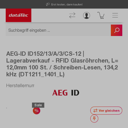
Erst testen, dann kaufen!
AEG-ID ID152/13/A/3/CS-12 |
Lagerabverkauf - RFID Glasröhrchen, L=
12,0mm 100 St. / Schreiben-Lesen, 134,2
kHz (DT1211_1401_L)
Herstellernummer: DT1211_1401_L
Sale
Vergleichen
Merken