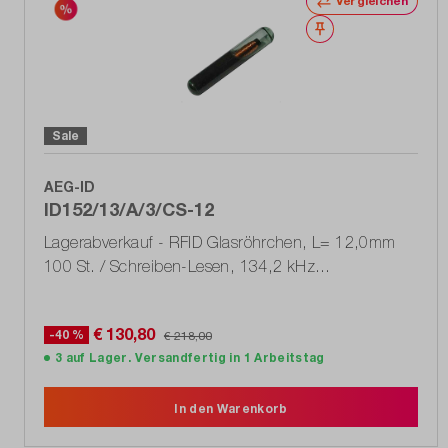
Vergleichen
Merken
Sale
AEG-ID
ID152/13/A/3/CS-12
Lagerabverkauf - RFID Glasröhrchen, L= 12,0mm
100 St. / Schreiben-Lesen, 134,2 kHz
(DT1211_1401_L)
€ 130,80
-40 %
€ 218,00
3 auf Lager. Versandfertig in 1 Arbeitstag
In den Warenkorb