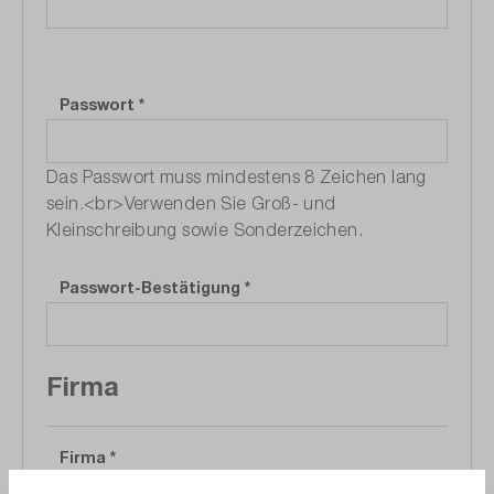
Passwort
*
Das Passwort muss mindestens 8 Zeichen lang
sein.<br>Verwenden Sie Groß- und
Kleinschreibung sowie Sonderzeichen.
Passwort-Bestätigung
*
Firma
Firma
*