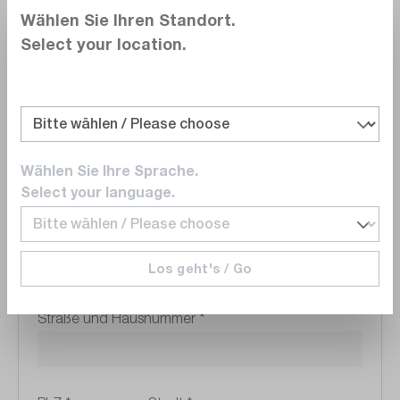
Wählen Sie Ihren Standort.
Select your location.
Abteilung
Umsatzsteuer-ID
*
Wählen Sie Ihre Sprache.
Select your language.
Adresse Ihres Firmenstandorts
Los geht's / Go
Straße und Hausnummer
*