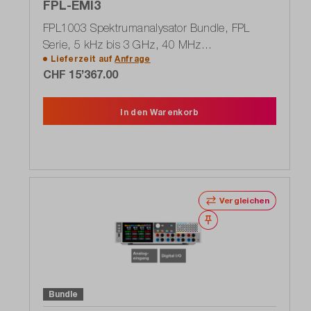
FPL-EMI3
FPL1003 Spektrumanalysator Bundle, FPL
Serie, 5 kHz bis 3 GHz, 40 MHz
Lieferzeit auf
Anfrage
(1304.0004P61)
CHF 15’367.00
In den Warenkorb
Vergleichen
Merken
Bundle