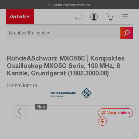
Aktuelle Angebote entdecken!
Rohde&Schwarz MXO58C | Kompaktes
Oszilloskop MXO5C Serie, 100 MHz, 8
Kanäle, Grundgerät (1802.3000.08)
Herstellernummer: 1802.3000.08
ch
be
Neu
n.
Vergleichen
Merken