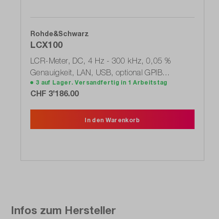
Rohde&Schwarz
LCX100
LCR-Meter, DC, 4 Hz - 300 kHz, 0,05 %
Genauigkeit, LAN, USB, optional GPIB
3 auf Lager. Versandfertig in 1 Arbeitstag
(3629.8856.02)
CHF 3’186.00
In den Warenkorb
Infos zum Hersteller