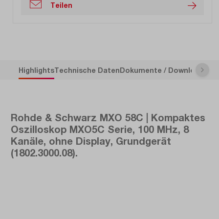
Teilen
Highlights
Technische Daten
Dokumente / Downloads
Be
Rohde & Schwarz MXO 58C | Kompaktes
Oszilloskop MXO5C Serie, 100 MHz, 8
Kanäle, ohne Display, Grundgerät
(1802.3000.08).