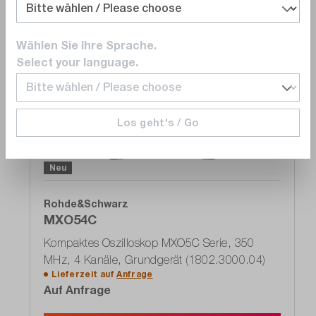
Wählen Sie Ihre Sprache.
Select your language.
Vergleichen
Merken
Los geht's / Go
Neu
Rohde&Schwarz
MXO54C
Kompaktes Oszilloskop MXO5C Serie, 350
MHz, 4 Kanäle, Grundgerät (1802.3000.04)
Lieferzeit auf
Anfrage
Auf Anfrage