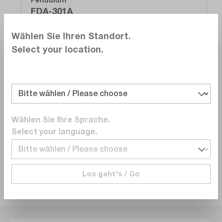
FDA-301A
Signalverteiler, Basisgerät, Eingänge: 1x
Wählen Sie Ihren Standort.
optisch, 1x BNC (f), 10 MHz, ohne
Select your location.
Versandfertig in 5 bis 10 Arbeitstagen
Ausgangsmodule
CHF 1’678.00
In den Warenkorb
Wählen Sie Ihre Sprache.
Select your language.
Los geht's / Go
Infos zum Hersteller