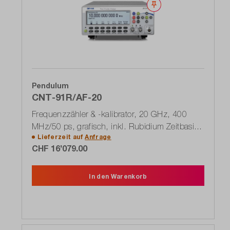
Merken
Pendulum
CNT-91R/AF-20
Frequenzzähler & -kalibrator, 20 GHz, 400
MHz/50 ps, grafisch, inkl. Rubidium Zeitbasis
Lieferzeit auf
Anfrage
+ CNT-OPT-14B
CHF 16’079.00
In den Warenkorb