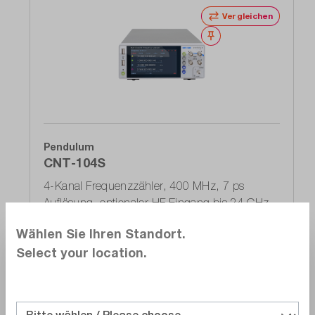
Vergleichen
Merken
Pendulum
CNT-104S
4-Kanal Frequenzzähler, 400 MHz, 7 ps
Auflösung, optionaler HF Eingang bis 24 GHz
Lieferzeit auf
Anfrage
Wählen Sie Ihren Standort.
CHF 10’413.00
Select your location.
In den Warenkorb