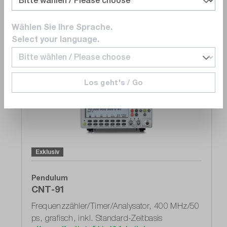
Wählen Sie Ihre Sprache.
Mehr zeigen
Select your language.
Optionen
Los geht's / Go
Vergleichen
Merken
Exklusiv
Pendulum
CNT-91
Frequenzzähler/Timer/Analysator, 400 MHz/50
ps, grafisch, inkl. Standard-Zeitbasis