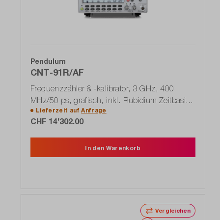
Pendulum
CNT-91R/AF
Frequenzzähler & -kalibrator, 3 GHz, 400
MHz/50 ps, grafisch, inkl. Rubidium Zeitbasis
Lieferzeit auf
Anfrage
+ CNT-OPT-10
CHF 14’302.00
In den Warenkorb
Vergleichen