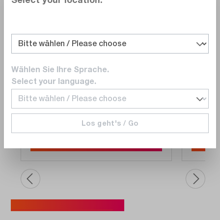
dataTec
dataTe
Technische Beratung
Techn
Code Review vor Ort
Individu
Wählen Sie Ihre Sprache.
Select your language.
Auf Anfrage
Auf An
Lieferzeit auf
Anfrage
Lieferz
Los geht's / Go
Auf die Angebotsliste
Alle Seminare entdecken