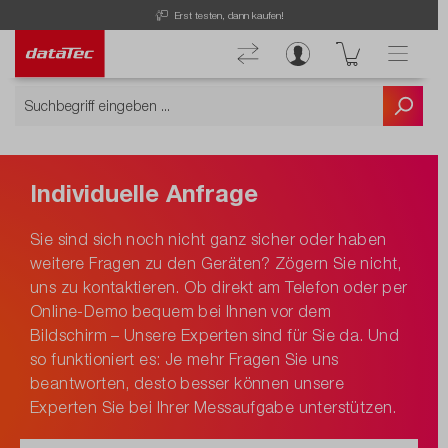
Erst testen, dann kaufen!
Individuelle Anfrage
Sie sind sich noch nicht ganz sicher oder haben
weitere Fragen zu den Geräten? Zögern Sie nicht,
uns zu kontaktieren. Ob direkt am Telefon oder per
Online-Demo bequem bei Ihnen vor dem
Bildschirm – Unsere Experten sind für Sie da. Und
so funktioniert es: Je mehr Fragen Sie uns
beantworten, desto besser können unsere
Experten Sie bei Ihrer Messaufgabe unterstützen.