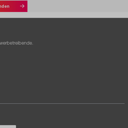
nden
ewerbetreibende.