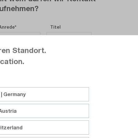
ufnehmen?
Anrede
Titel
ren Standort.
Vorname
cation.
Nachname
 | Germany
Firma
Austria
itzerland
Abteilung