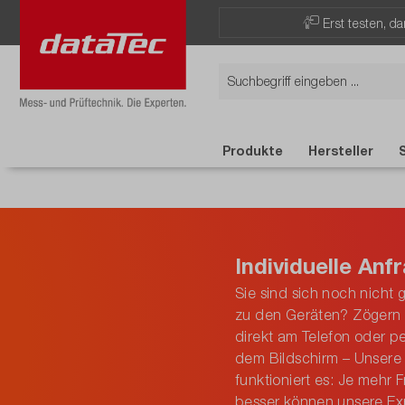
Erst testen, d
Produkte
Hersteller
Individuelle Anf
Sie sind sich noch nicht
zu den Geräten? Zögern S
direkt am Telefon oder 
dem Bildschirm – Unsere 
funktioniert es: Je mehr
besser können unsere Ex