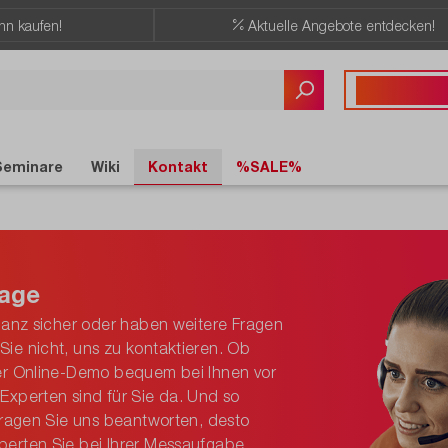
ann kaufen!
Aktuelle Angebote entdecken!
Sie haben Fragen?
+41 41 555 05
Seminare
Wiki
Kontakt
%SALE%
rage
 ganz sicher oder haben weitere Fragen
ie nicht, uns zu kontaktieren. Ob
per Online-Demo bequem bei Ihnen vor
Experten sind für Sie da. Und so
 Fragen Sie uns beantworten, desto
perten Sie bei Ihrer Messaufgabe