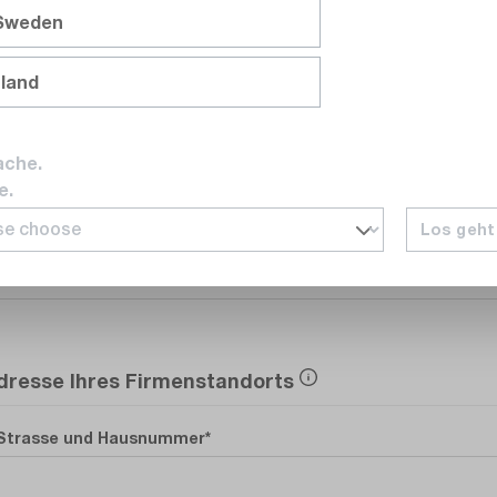
 Sweden
nland
E-Mail
ache.
e.
Los geht
Telefonnummer
dresse Ihres Firmenstandorts
Strasse und Hausnummer