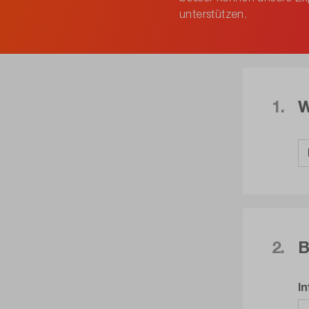
unterstützen.
1.
W
2.
B
I