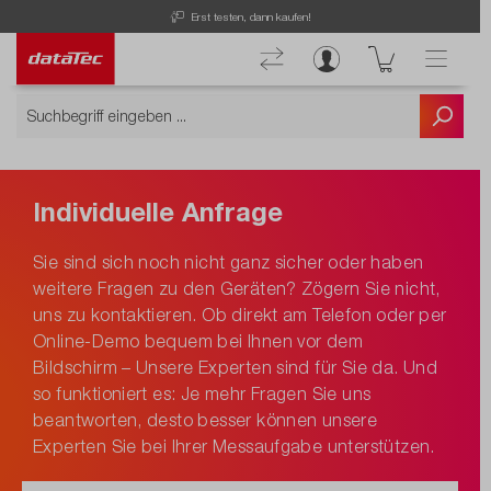
Erst testen, dann kaufen!
Individuelle Anfrage
Sie sind sich noch nicht ganz sicher oder haben
weitere Fragen zu den Geräten? Zögern Sie nicht,
uns zu kontaktieren. Ob direkt am Telefon oder per
Online-Demo bequem bei Ihnen vor dem
Bildschirm – Unsere Experten sind für Sie da. Und
so funktioniert es: Je mehr Fragen Sie uns
beantworten, desto besser können unsere
Experten Sie bei Ihrer Messaufgabe unterstützen.