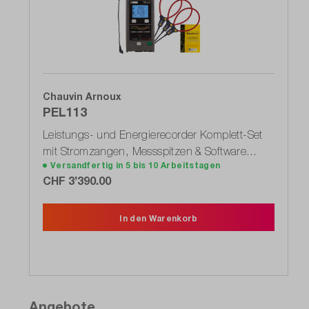
Chauvin Arnoux
PEL113
Leistungs- und Energierecorder Komplett-Set
mit Stromzangen, Messspitzen & Software
Versandfertig in 5 bis 10 Arbeitstagen
DataView (P01300004)
CHF 3’390.00
In den Warenkorb
Angebote