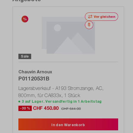
Vergleichen
Merken
Sale
Chauvin Arnoux
P01120531B
Lagerabverkauf - A193 Stromzange, AC,
800mm, für CA833x, 1 Stück
3 auf Lager. Versandfertig in 1 Arbeitstag
CHF 450.80
-30 %
CHF 644.00
In den Warenkorb