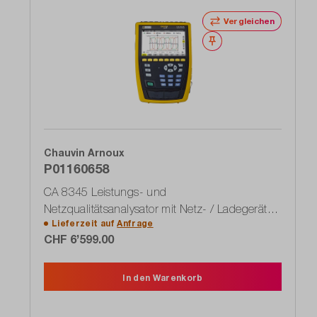
Vergleichen
Merken
Chauvin Arnoux
P01160658
CA 8345 Leistungs- und
Netzqualitätsanalysator mit Netz- / Ladegerät
Lieferzeit auf
Anfrage
PA32ER 1000V
CHF 6’599.00
In den Warenkorb