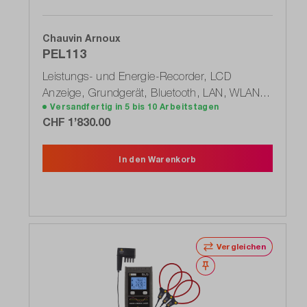
Chauvin Arnoux
PEL113
Leistungs- und Energie-Recorder, LCD
Anzeige, Grundgerät, Bluetooth, LAN, WLAN,
Versandfertig in 5 bis 10 Arbeitstagen
USB, PEL100 Serie (P01157157)
CHF 1’830.00
In den Warenkorb
Vergleichen
Merken