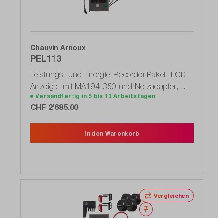
Chauvin Arnoux
PEL113
Leistungs- und Energie-Recorder Paket, LCD
Anzeige, mit MA194-350 und Netzadapter,
Versandfertig in 5 bis 10 Arbeitstagen
PEL100 Serie (P01300003)
CHF 2’685.00
In den Warenkorb
Vergleichen
Merken