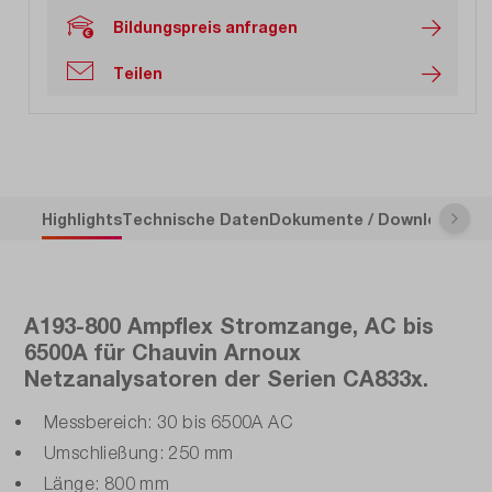
Bildungspreis anfragen
Teilen
Highlights
Technische Daten
Dokumente / Downloads
Be
A193-800 Ampflex Stromzange, AC bis
6500A für Chauvin Arnoux
Netzanalysatoren der Serien CA833x.
Messbereich: 30 bis 6500A AC
Umschließung: 250 mm
Länge: 800 mm