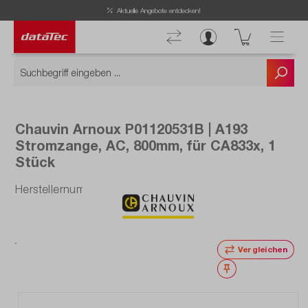
Now viewing Highlights section
Aktuelle Angebote entdecken!
Chauvin Arnoux P01120531B | A193
Stromzange, AC, 800mm, für CA833x, 1
Stück
Herstellernummer: P01120531B
Vergleichen
Merken