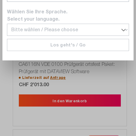
Wählen Sie Ihre Sprache.
Select your language.
Bundle
Los geht's / Go
Chauvin Arnoux
P01145455F
CA6116N VDE 0100 Prüfgerät ortsfest Paket:
Prüfgerät mit DATAVIEW Software
Lieferzeit auf
Anfrage
CHF 2’013.00
In den Warenkorb