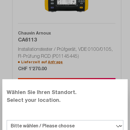
Chauvin Arnoux
CA6113
Installationstester / Prüfgerät, VDE 0100/0105,
FI-Prüfung RCD (P01145445)
Lieferzeit auf
Anfrage
CHF 1’270.00
In den Warenkorb
Wählen Sie Ihren Standort.
Select your location.
Vergleichen
Merken