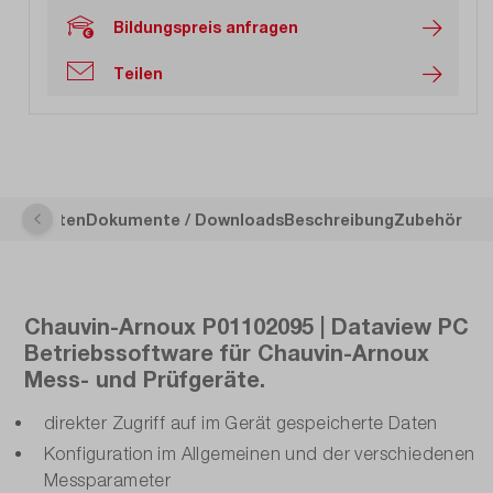
Bildungspreis anfragen
Teilen
sche Daten
Dokumente / Downloads
Beschreibung
Zubehör
Chauvin-Arnoux P01102095 | Dataview PC
Betriebssoftware für Chauvin-Arnoux
Mess- und Prüfgeräte.
direkter Zugriff auf im Gerät gespeicherte Daten
Konfiguration im Allgemeinen und der verschiedenen
Messparameter