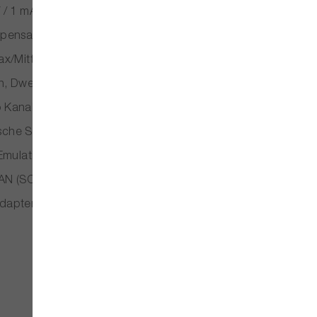
/ 1 mA Set-Auflösung, 1 mV / 100 µA Readback-Auflösung
ompensation für präzise Spannung am DUT
n/Max/Mittel) und Data Logging bis 100 Samples/s (Export über
en, Dwell-Time ab 1 ms bis in den Stundenbereich
Kanal (1 ms bis 10 s) für sicheres Power-Up
che Sicherung), OPP, OTP sowie Safety Limits
 Emulation realer Quellenbedingungen
SCPI), 8-pol. Digital I/O (0–24 V) sowie Multi-Device Host/C
Adapter/Brackets)