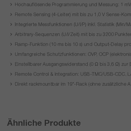
Hochauflösende Programmierung und Messung: 1 mV 
Remote Sensing (4-Leiter) mit bis zu 1,0 V Sense-K
Integrierte Messfunktionen (U/I/P) inkl. Statistik (Mi
Arbitrary-Sequenzen (U/I/Zeit) mit bis zu 3200 Punkt
Ramp-Funktion (10 ms bis 10 s) und Output-Delay pro 
Umfangreiche Schutzfunktionen: OVP, OCP (elektronis
Einstellbarer Ausgangswiderstand (0 Ω bis 3,6 Ω) zur
Remote Control & Integration: USB-TMC/USB-CDC, LAN (
Direkt rackmountbar im 19"-Rack (ohne zusätzliche 
Ähnliche Produkte