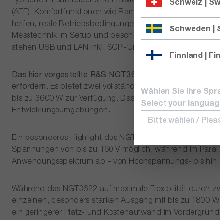
Schweiz | Sw
(ATE). Komfortfunktionen wie Ramp (sanftes Hochfahren),
helfen, reale Betriebsbedingungen zu emulieren und Baute
Schweden |
Messtechnik im Setup und beschleunigen die Dokumentati
stehen USB und LAN inkl. SCPI-Unterstützung sowie konfig
Finnland | Fi
Das hier vorgestellte R&S NGT3622 ist das leistungsstär
erfordern.
Es bietet zwei vollständig unabhängige, galva
Wählen Sie Ihre Spr
bis zu 3600 W zur Verfügung. Das prädestiniert das NGT
Select your languag
Entwicklungsumgebungen.
Ein besonderes Highlight des NGT3622 ist die Channel-Fus
Spannungen von bis zu 160 V möglich, während im Parall
Anwendungsspektrum ab – von Hochspannungs- bis hin z
Während das NGT3622 auf maximale Flexibilität durch zw
einzelnen, besonders starken Ausgang mit bis zu 1800 W.
ein geringerer Platz- und Kostenaufwand im Vordergrund