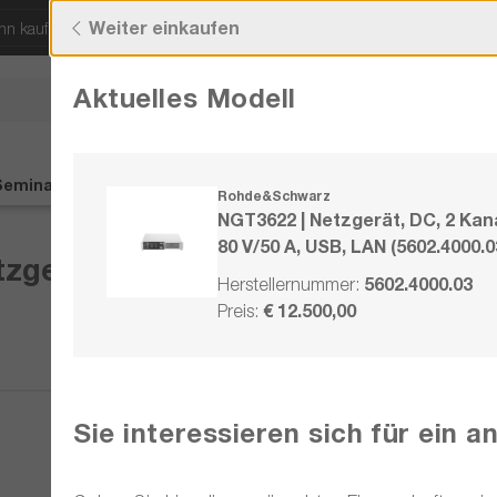
Weiter einkaufen
ann kaufen!
Kostenloser Versand ab 50 € Bestellw
Aktuelles Modell
Sie haben Fragen?
+43 720 / 51 
Seminare
Service
Kontakt
%SALE%
Rohde&Schwarz
NGT3622 | Netzgerät, DC, 2 Kana
80 V/50 A, USB, LAN (5602.4000.0
erät, DC, 2 Kanal, 3600 W, 80 V
5602.4000.03
Herstellernummer:
€ 12.500,00
Preis:
Vergleichen
Sie interessieren sich für ein 
Merken