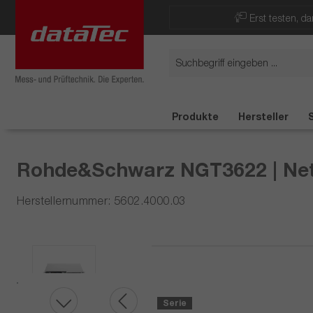
Now viewing Highlights section
Erst testen, d
Produkte
Hersteller
Rohde&Schwarz NGT3622 | Netzg
Herstellernummer: 5602.4000.03
Serie