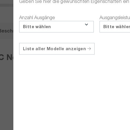
Geben Sie hier die gewünschten Eigenschaften ei
Anzahl Ausgänge
Ausgangsleistu
Bitte wählen
Bitte wähle
Beschreibung
Zubehör
Liste aller Modelle anzeigen
Netzgerät, 2 Kanal, 3.600 W, 80