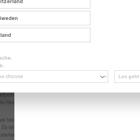
itzerland
 Output Delay (Einschalt-Sequencing) und Arbitrary (frei p
ile sowie Prüflinge (DUT) zu schützen. Integrierte Mess-, St
 Sweden
on. Die Bedienung erfolgt über ein hochauflösendes 4,3"-T
urierbares Digital-I/O zur Verfügung.
nland
kste Modell der Serie und die optimale Wahl für Anwendunge
nisch getrennte Ausgänge mit jeweils bis zu 1800 W Leistu
ache.
3622 für komplexe Testsysteme mit mehreren Versorgungssch
e.
Los geht
ion-Funktion. Die beiden Ausgänge lassen sich wahlweise in 
elbetrieb Ströme von bis zu 100 A erreicht werden. Damit d
u Hochstromanwendungen – und ersetzt in vielen Fällen me
ei leistungsstarke Kanäle und höchste Gesamtleistung ausge
 Es ist die ideale Lösung für Anwendungen, bei denen nur ei
 stehen.