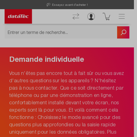
Essayez avant d'acheter !
Demande individuelle
Vous n'êtes pas encore tout à fait sûr ou vous avez
d'autres questions sur les appareils ? N'hésitez
pas à nous contacter. Que ce soit directement par
téléphone ou par une démonstration en ligne,
confortablement installé devant votre écran, nos
experts sont là pour vous. Et voilà comment cela
fonctionne : Choisissez le mode avancé pour des
questions plus approfondies ou la saisie rapide
uniquement pour les données obligatoires. Plus