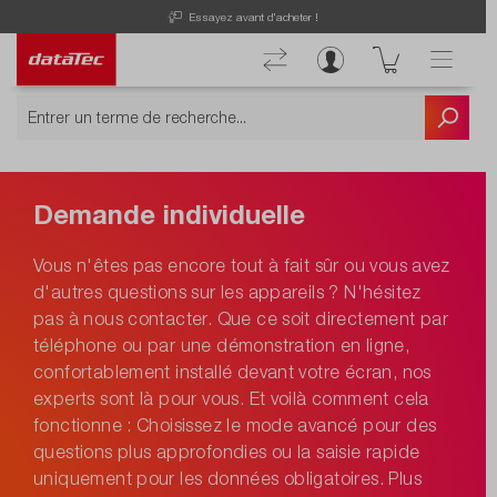
Essayez avant d'acheter !
Demande individuelle
Vous n'êtes pas encore tout à fait sûr ou vous avez
d'autres questions sur les appareils ? N'hésitez
pas à nous contacter. Que ce soit directement par
téléphone ou par une démonstration en ligne,
confortablement installé devant votre écran, nos
experts sont là pour vous. Et voilà comment cela
fonctionne : Choisissez le mode avancé pour des
questions plus approfondies ou la saisie rapide
uniquement pour les données obligatoires. Plus