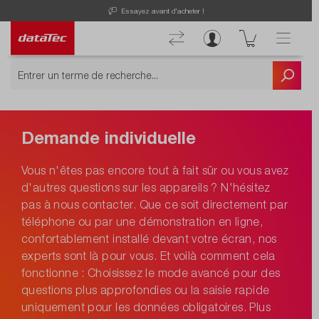
Essayez avant d'acheter !
Demande individuelle
Vous n'êtes pas encore tout à fait sûr ou vous avez
d'autres questions sur les appareils ? N'hésitez
pas à nous contacter. Que ce soit directement par
téléphone ou par une démonstration en ligne,
confortablement installé devant votre écran, nos
experts sont là pour vous. Et voilà comment cela
fonctionne : Choisissez le mode avancé pour des
questions plus approfondies ou la saisie rapide
uniquement pour les données obligatoires. Plus