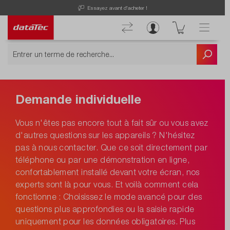
Essayez avant d'acheter !
Demande individuelle
Vous n'êtes pas encore tout à fait sûr ou vous avez
d'autres questions sur les appareils ? N'hésitez
pas à nous contacter. Que ce soit directement par
téléphone ou par une démonstration en ligne,
confortablement installé devant votre écran, nos
experts sont là pour vous. Et voilà comment cela
fonctionne : Choisissez le mode avancé pour des
questions plus approfondies ou la saisie rapide
uniquement pour les données obligatoires. Plus