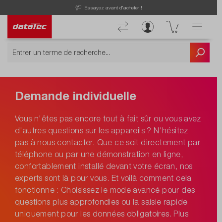
Essayez avant d'acheter !
Demande individuelle
Vous n'êtes pas encore tout à fait sûr ou vous avez
d'autres questions sur les appareils ? N'hésitez
pas à nous contacter. Que ce soit directement par
téléphone ou par une démonstration en ligne,
confortablement installé devant votre écran, nos
experts sont là pour vous. Et voilà comment cela
fonctionne : Choisissez le mode avancé pour des
questions plus approfondies ou la saisie rapide
uniquement pour les données obligatoires. Plus