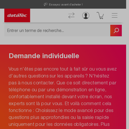
Essayez avant d'acheter !
Demande individuelle
Vous n'êtes pas encore tout à fait sûr ou vous avez
d'autres questions sur les appareils ? N'hésitez
pas à nous contacter. Que ce soit directement par
téléphone ou par une démonstration en ligne,
confortablement installé devant votre écran, nos
experts sont là pour vous. Et voilà comment cela
fonctionne : Choisissez le mode avancé pour des
questions plus approfondies ou la saisie rapide
uniquement pour les données obligatoires. Plus