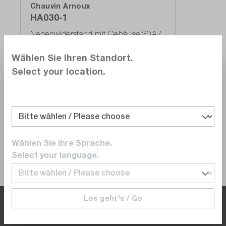
Chauvin Arnoux
HA030-1
Nebenwiderstand mit Gehäuse 30A /
300mV
Wählen Sie Ihren Standort.
Select your location.
CHF 189.00
Lieferzeit auf
Anfrage
In den Warenkorb
Wählen Sie Ihre Sprache.
Select your language.
Los geht's / Go
Wenn Sie im Büro sind, sind wir es auch.