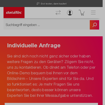
Erst testen, dann kaufen!
Individuelle Anfrage
Sie sind sich noch nicht ganz sicher oder haben
weitere Fragen zu den Geräten? Zögern Sie nicht,
uns zu kontaktieren. Ob direkt am Telefon oder per
Online-Demo bequem bei Ihnen vor dem
Bildschirm – Unsere Experten sind für Sie da. Und
so funktioniert es: Je mehr Fragen Sie uns
beantworten, desto besser können unsere
Experten Sie bei Ihrer Messaufgabe unterstützen.