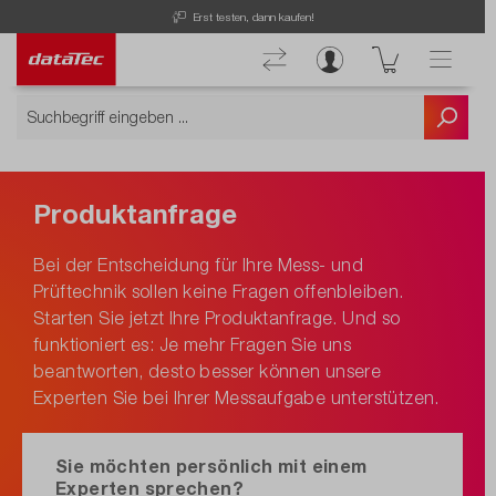
Erst testen, dann kaufen!
Produktanfrage
Bei der Entscheidung für Ihre Mess- und
Prüftechnik sollen keine Fragen offenbleiben.
Starten Sie jetzt Ihre Produktanfrage. Und so
funktioniert es: Je mehr Fragen Sie uns
beantworten, desto besser können unsere
Experten Sie bei Ihrer Messaufgabe unterstützen.
Sie möchten persönlich mit einem
Experten sprechen?